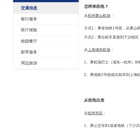
交通信息
服务信息
怎样来杭电？
交通信息
从
杭州萧山机场
：
银行服务
方式1：乘坐地铁1
医疗保险
方式2：乘出租车直
校园餐厅
从
上海浦东机场
：
邮寄服务
1、乘机场巴士（浦
周边旅游
2、乘地铁2号线或