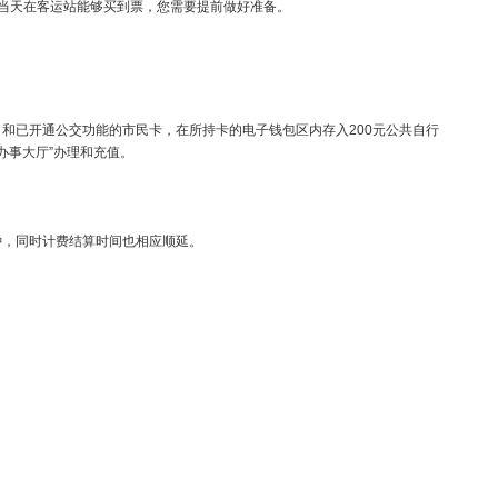
市需要到不同的客运站乘坐汽车。
假日等旅游旺季，不能保证当天在客运站能够买到票，您需要提前做好
（普通卡）及T卡（一卡通）和已开通公交功能的市民卡，在所持卡的电
交卡可持护照前往“师生事务办事大厅”办理和充值。