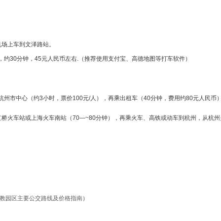
号线，从萧山机场上车到文泽路站。
接到下沙校区，约30分钟，45元人民币左右.（推荐使用支付宝、高德
东—杭州）到杭州市中心（约3小时，票价100元/人），再乘出租车（4
出租车到上海虹桥火车站或上海火车南站（70—~80分钟），再乘火