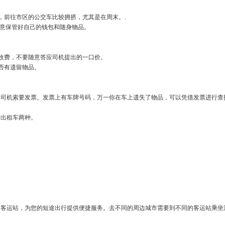
者地铁（
下沙高教园区主要公交路线及价格指南
）
学生人数多，前往市区的公交车比较拥挤，尤其是在周末。.
交车时，请注意保管好自己的钱包和随身物品。
项：
请司机打表收费，不要随意答应司机提出的一口价。
查车内看是否有遗留物品。
取发票。
车，请记得向司机索要发票。发票上有车牌号码，万一你在车上遗失了