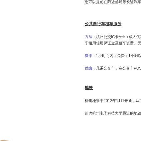
出租车分为杭州市
投诉电话：96520
去
周边城市
：
乘长途客车
杭州共有东、南、
您可以提前在附近
公共自行车租车服
方法
：杭州公交IC
车租用信用保证金及