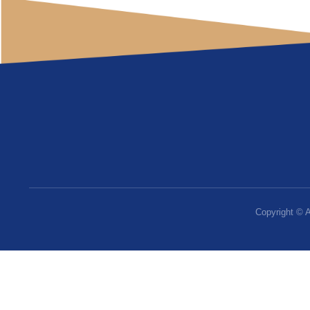
费用
：1小时之内：
优惠
：凡乘公交车，
地铁
杭州地铁于2012
距离杭州电子科技大