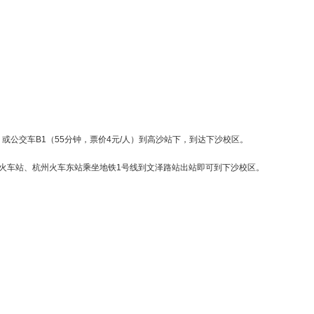
地图等打车软件）
0分钟，费用约80元人民币）或公交车B1（55分钟，票价4元/人）到高
车、高铁或动车到杭州，从杭州火车站、杭州火车东站乘坐地铁1号线到文