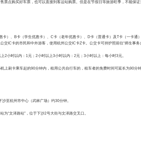
区出租车和下沙出租车两种。
西、北四个长途客运站，为您的短途出行提供便捷服务。去不同的周边城
邮局等长途汽车售票点购买好车票，也可以直接到客运站购票。但是在节
务
卡A卡（成人优惠卡）、B卡（学生优惠卡）、C卡（老年优惠卡）、D卡
租车资费。无公交IC卡的市民和中外游客，使用杭州公交IC卡Z卡。公