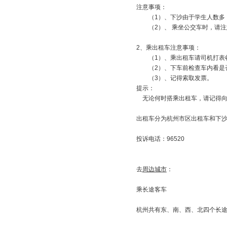
从杭电出发
去
杭州市区
：
1、乘公交车B1或
注意事项：
（1）、下沙由于
（2）、 乘坐公
2、乘出租车注意事
（1）、乘出租车
（2）、下车前检
（3）、记得索
提示：
无论何时搭乘出租