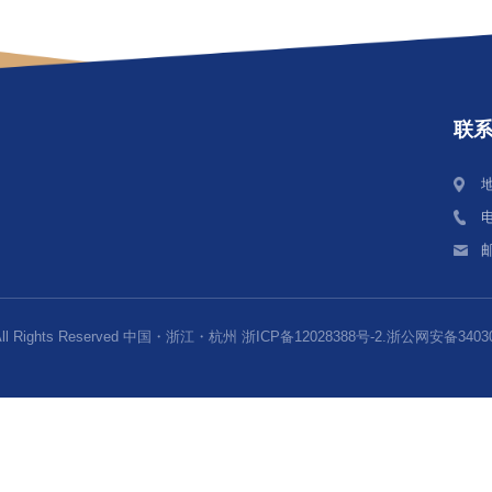
免费；1小时以上2小时以内：1元；2小时以上3小时以内：2元；3小时
在公交车POS机上刷卡乘车起的90分钟内，租用公共自行车的，租车
年11月开通，从下沙至杭州市中心（武林广场）约30分钟。
学最近的地铁站为“文泽路站”，位于下沙2号大街与文泽路交叉口。