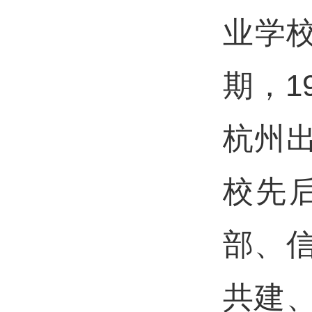
业学
期，1
杭州出
校先
部、信
共建、